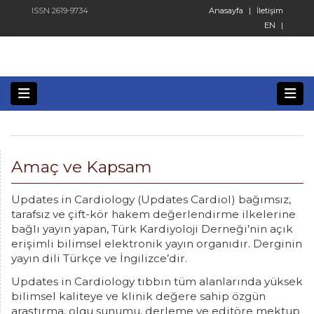
ISSN 2619-9734
Anasayfa
|
İletişim
EN
|
Amaç ve Kapsam
Updates in Cardiology (Updates Cardiol) bağımsız,
tarafsız ve çift-kör hakem değerlendirme ilkelerine
bağlı yayın yapan, Türk Kardiyoloji Derneği’nin açık
erişimli bilimsel elektronik yayın organıdır. Derginin
yayın dili Türkçe ve İngilizce’dir.
Updates in Cardiology tıbbın tüm alanlarında yüksek
bilimsel kaliteye ve klinik değere sahip özgün
araştırma, olgu sunumu, derleme ve editöre mektup