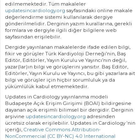
edilmemektedir. Tüm makaleler
updatesincardiology.org
sayfasındaki online makale
değerlendirme sistemi kullanılarak dergiye
gönderilmelidir. Derginin yazım kurallarına, gerekli
formlara ve dergiyle ilgili diğer bilgilere web
sayfasından erişilebilir.
Dergide yayınlanan makalelerde ifade edilen bilgi,
fikir ve görüşler Türk Kardiyoloji Derneği’nin, Baş
Editör, Editörler, Yayın Kurulu ve Yayıncı’nın değil,
yazar(lar)ın bilgi ve görüşlerini yansıtır. Baş Editör,
Editörler, Yayın Kurulu ve Yayıncı, bu gibi yazarlara ait
bilgi ve görüşler için hiçbir sorumluluk ya da
yükümlülük kabul etmemektedir.
Updates in Cardiology yayınlanma modeli
Budapeşte Açık Erişim Girişimi (BOAI) bildirgesine
dayanan açık erişimli bilimsel bir dergidir. Derginin
arşivine
updatesincardiology.org
adresinden
ücretsiz olarak erişilebilir. Updates in Cardiology ‘nin
içeriği,
Creative Commons Attribution-
NonCommercial (CC BY-NC) 4.0 International