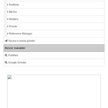
EndNote
BibTex
Medlars
Procite
Reference Manager
Yazara e-posta gönder
Benzer makaleler
PubMed
Google Scholar