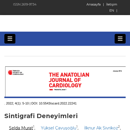
ISSN 2619-9734
Anasayfa
|
İletişim
EN
|
. 2022; 4(1):
5-10 | DOI:
10.5543/ucard.2022.22241
Sintigrafi Deneyimleri
1
1
2
Selda Murat
,
Yüksel Çavuşoğlu
,
İlknur Ak Sivrikoz
,