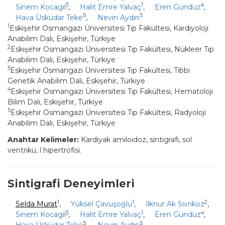
3
1
4
Sinem Kocagil
,
Halit Emre Yalvaç
,
Eren Gündüz
,
5
5
Hava Üsküdar Teke
,
Nevin Aydın
1
Eskişehir Osmangazi Üniversitesi Tıp Fakültesi, Kardiyoloji
Anabilim Dalı, Eskişehir, Türkiye
2
Eskişehir Osmangazi Üniversitesi Tıp Fakültesi, Nükleer Tıp
Anabilim Dalı, Eskişehir, Türkiye
3
Eskişehir Osmangazi Üniversitesi Tıp Fakültesi, Tıbbi
Genetik Anabilim Dalı, Eskişehir, Türkiye
4
Eskişehir Osmangazi Üniversitesi Tıp Fakültesi, Hematoloji
Bilim Dalı, Eskişehir, Türkiye
5
Eskişehir Osmangazi Üniversitesi Tıp Fakültesi, Radyoloji
Anabilim Dalı, Eskişehir, Türkiye
Anahtar Kelimeler:
Kardiyak amiloidoz, sintigrafi, sol
ventrikü, l hipertrofisi.
Sintigrafi Deneyimleri
1
1
2
Selda Murat
,
Yüksel Çavuşoğlu
,
İlknur Ak Sivrikoz
,
3
1
4
Sinem Kocagil
,
Halit Emre Yalvaç
,
Eren Gündüz
,
5
5