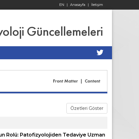
EN
|
Anasayfa
|
İletişim
yoloji Güncellemeleri
Özetleri Göster
un Rolü: Patofizyolojiden Tedaviye Uzman