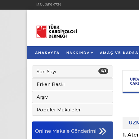
ISSN 2619-9734
ANASAYFA
HAKKINDA
AMAÇ VE KAPS
Son Sayı
6/1
Erken Baskı
Arşiv
Popüler Makaleler
UZ
1.
Ater