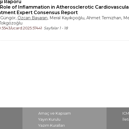
şı Raporu
Role of Inflammation in Atherosclerotic Cardiovascul
tment Expert Consensus Report
ş Güngör,
Özcan Başaran
, Meral Kayıkçıoğlu, Ahmet Temizhan, Me
 Tokgözoğlu
0.5543/ucard.2025.57441
Sayfalar 1 - 18
Amaç ve Kapsam
ICM
Yayın Kurulu
İle
Yazım Kuralları