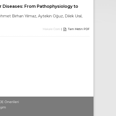
ar Diseases: From Pathophysiology to
hmet Birhan Yılmaz, Aytekin Oğuz, Dilek Ural,
Makale Özeti
|
Tam Metin PDF
JE Önerileri
tişim