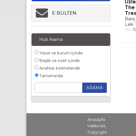
Uzla
The 
E-BÜLTEN
Trea
Barı
Lale
doi:
1
Hızlı Arama
Yazar ve kurum içinde
Başlık ve özet içinde
Anahtar kelimelerde
Tamamında
Anasayfa
Hakkında
Copyright