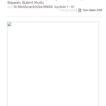
Başaran, Bülent Mutlu
doi:
10.5543/ucard.2024.96636
Sayfalar 1 - 10
Makale Özeti
|
Tam Metin PDF