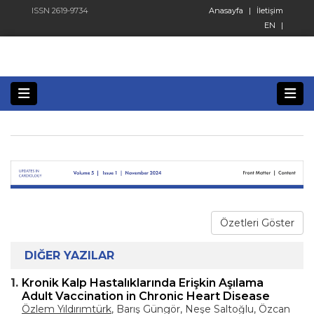
ISSN 2619-9734
Anasayfa
|
İletişim
EN
|
Özetleri Göster
DIĞER YAZILAR
1.
Kronik Kalp Hastalıklarında Erişkin Aşılama
Adult Vaccination in Chronic Heart Disease
Özlem Yıldırımtürk
, Barış Güngör, Neşe Saltoğlu, Özcan