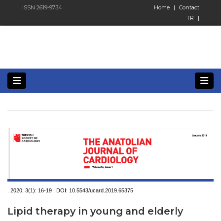
ISSN 2619-9734
Home
|
Contact
TR
|
. 2020; 3(1):
16-19 | DOI:
10.5543/ucard.2019.65375
Lipid therapy in young and elderly