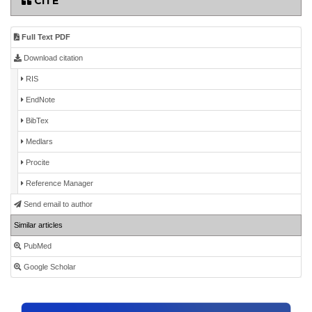
CITE
Full Text PDF
Download citation
RIS
EndNote
BibTex
Medlars
Procite
Reference Manager
Send email to author
Similar articles
PubMed
Google Scholar