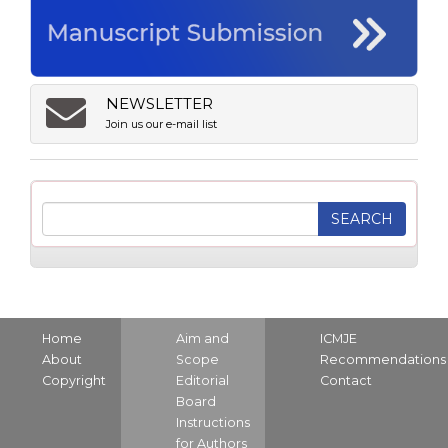
NEWSLETTER
Join us our e-mail list
Home
Aim and
ICMJE
About
Scope
Recommendations
Copyright
Editorial
Contact
Board
Instructions
for Authors