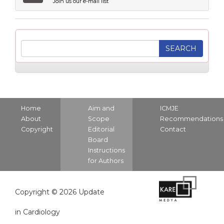
Join us our e-mail list
Home
Aim and
ICMJE
About
Scope
Recommendations
Copyright
Editorial
Contact
Board
Instructions
for Authors
Copyright © 2026 Update
in Cardiology