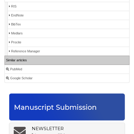
RIS
EndNote
BibTex
Medlars
Procite
Reference Manager
Similar articles
PubMed
Google Scholar
NEWSLETTER