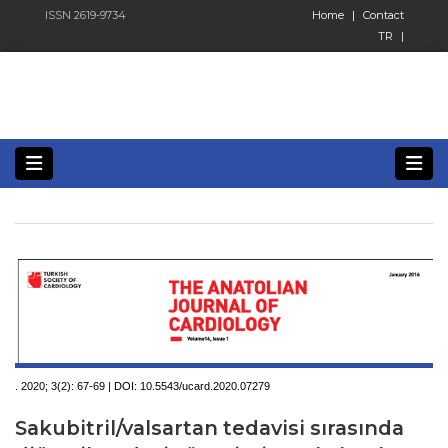
ISSN 2619-9734
Home
|
Contact
TR
|
. 2020; 3(2):
67-69 | DOI:
10.5543/ucard.2020.07279
Sakubitril/valsartan tedavisi sırasında