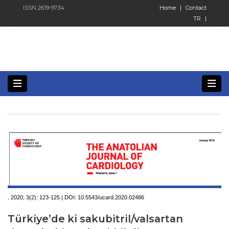
ISSN 2619-9734
Home
|
Contact
TR
|
. 2020; 3(2):
123-125 | DOI:
10.5543/ucard.2020.02486
Türkiye’de ki sakubitril/valsartan