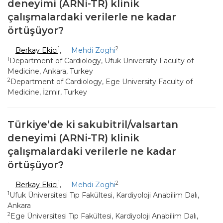
deneyimi (ARNi-TR) klinik
çalışmalardaki verilerle ne kadar
örtüşüyor?
1
2
Berkay Ekici
,
Mehdi Zoghi
1
Department of Cardiology, Ufuk University Faculty of
Medicine, Ankara, Turkey
2
Department of Cardiology, Ege University Faculty of
Medicine, İzmir, Turkey
Türkiye’de ki sakubitril/valsartan
deneyimi (ARNi-TR) klinik
çalışmalardaki verilerle ne kadar
örtüşüyor?
1
2
Berkay Ekici
,
Mehdi Zoghi
1
Ufuk Üniversitesi Tıp Fakültesi, Kardiyoloji Anabilim Dalı,
Ankara
2
Ege Üniversitesi Tıp Fakültesi, Kardiyoloji Anabilim Dalı,