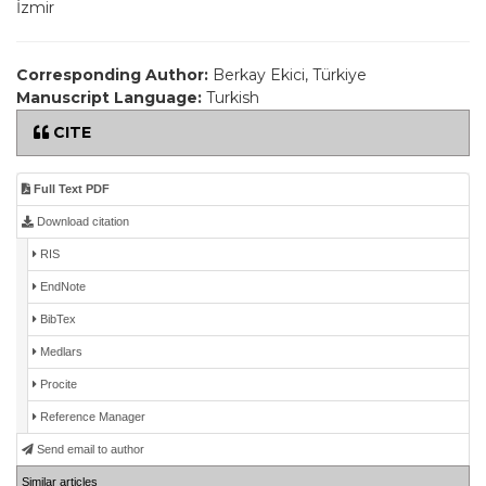
İzmir
Corresponding Author:
Berkay Ekici, Türkiye
Manuscript Language:
Turkish
CITE
Full Text PDF
Download citation
RIS
EndNote
BibTex
Medlars
Procite
Reference Manager
Send email to author
Similar articles